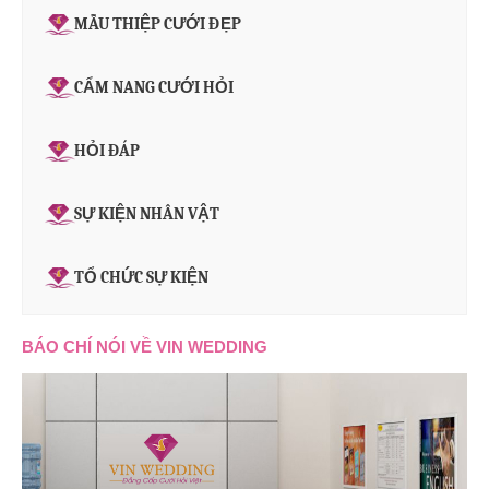
MẪU THIỆP CƯỚI ĐẸP
CẨM NANG CƯỚI HỎI
HỎI ĐÁP
SỰ KIỆN NHÂN VẬT
TỔ CHỨC SỰ KIỆN
BÁO CHÍ NÓI VỀ VIN WEDDING