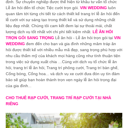
định. Sự chuyên nghiệp được thể hiện từ khâu tư vấn tổ chức
Lễ ăn hỏi đến tổ chức Tiệc cưới trọn gói.
VIN WEDDING
luôn
quan tâm tới từng chi tiết từ cách thiết kế trang trí lễ ăn hỏi đến
lễ cưới với sự sáng tạo trong thiết kế và sử dụng những chất
liệu đẹp nhất. Chúng tôi cam kết đem lại sự thoải mái, chất
lượng dịch vụ tốt nhất với chi phí tiết kiệm nhất.
LỄ ĂN HỎI
TRỌN GÓI SANG TRỌNG
Lễ ăn hỏi - Lễ ăn hỏi trọn gói tại
VIN
WEDDING
đem đến cho bạn và gia đình những mâm tráp ăn
hỏi được thiết kế với nhiều mẫu mã đẹp, sang trọng phù hợp với
nhu cầu thẩm mỹ của khách mọi hàng cũng như tính thuận tiện
trong việc sử dụng xuất chia …Cùng với dịch vụ tổ chức lễ ăn
hỏi, trang trí lễ ăn hỏi, Trang trí phông cưới, Trang trí bàn ghế,
Cổng bóng, Cổng hoa... và dịch vụ xe cưới đưa đón uy tín đảm
bảo sẽ giúp bạn hoàn thành trọn vẹn ngày lễ ăn hỏi trọng đại
của gia đình...
CHO THUÊ RẠP CƯỚI, TRANG TRÍ RẠP CƯỚI TẠI NHÀ
RIÊNG