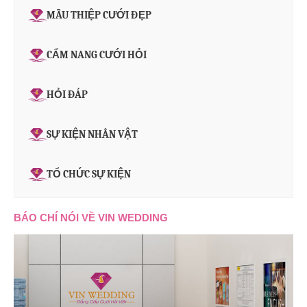
MẪU THIỆP CƯỚI ĐẸP
CẨM NANG CƯỚI HỎI
HỎI ĐÁP
SỰ KIỆN NHÂN VẬT
TỔ CHỨC SỰ KIỆN
BÁO CHÍ NÓI VỀ VIN WEDDING