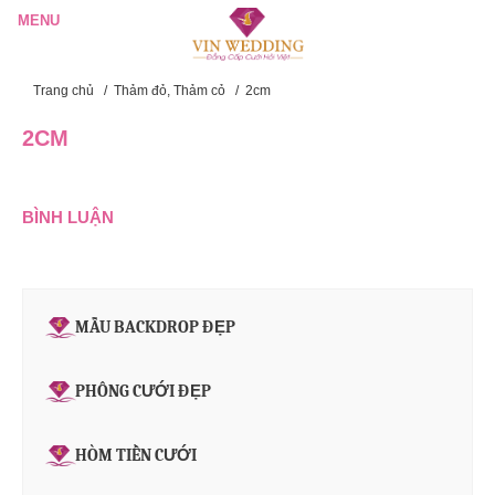
Trang chủ
/
Thảm đỏ, Thảm cỏ
/
2cm
2CM
BÌNH LUẬN
MẪU BACKDROP ĐẸP
PHÔNG CƯỚI ĐẸP
HÒM TIỀN CƯỚI