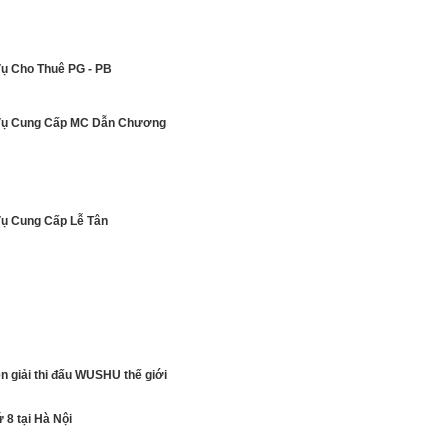
Vụ Cho Thuê PG - PB
Vụ Cung Cấp MC Dẫn Chương
Vụ Cung Cấp Lễ Tân
n đã tổ chức
n giải thi đấu WUSHU thế giới
ứ 8 tại Hà Nội