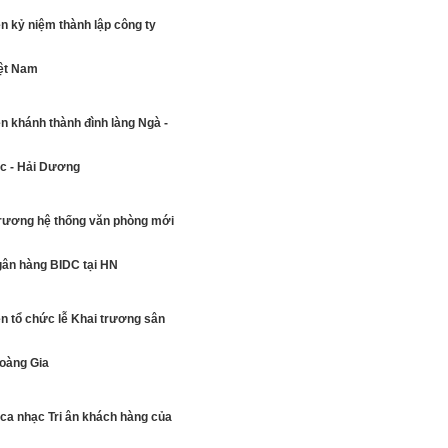
n kỷ niệm thành lập công ty
ệt Nam
n khánh thành đình làng Ngà -
ộc - Hải Dương
trương hệ thống văn phòng mới
gân hàng BIDC tại HN
n tổ chức lễ Khai trương sân
Hoàng Gia
ca nhạc Tri ân khách hàng của