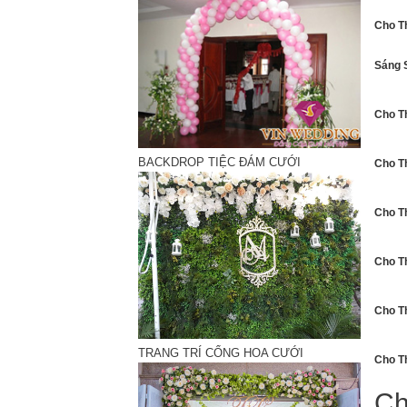
Cho T
Sáng 
Cho T
BACKDROP TIỆC ĐÁM CƯỚI
Cho T
Cho T
Cho T
Cho T
TRANG TRÍ CỔNG HOA CƯỚI
Cho T
Ch