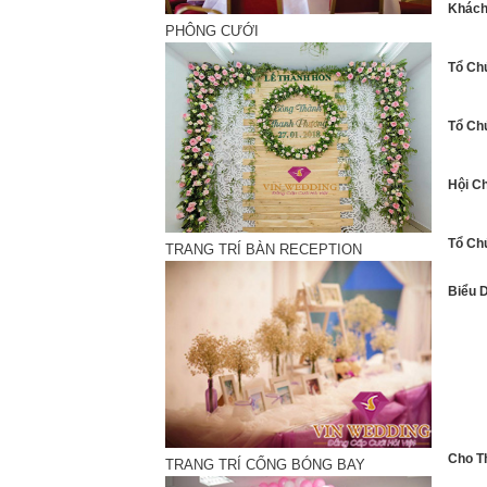
Khách
PHÔNG CƯỚI
Tổ Ch
Tổ Ch
Hội C
Tổ Ch
TRANG TRÍ BÀN RECEPTION
Biểu 
Thiết 
Cho T
TRANG TRÍ CỔNG BÓNG BAY