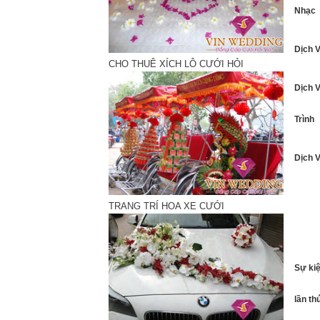
Nhạc
Dịch 
CHO THUÊ XÍCH LÔ CƯỚI HỎI
Dịch 
Trình
Dịch 
Sự kiệ
TRANG TRÍ HOA XE CƯỚI
Sự kiệ
lần th