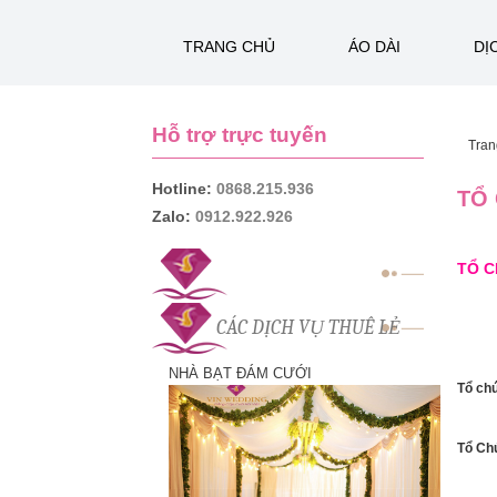
TRANG CHỦ
ÁO DÀI
DỊ
Hỗ trợ trực tuyến
Tran
Hotline:
0868.215.936
TỔ
Zalo:
0912.922.926
TỔ C
CÁC DỊCH VỤ THUÊ LẺ
NHÀ BẠT ĐÁM CƯỚI
Tổ chứ
Tổ Ch