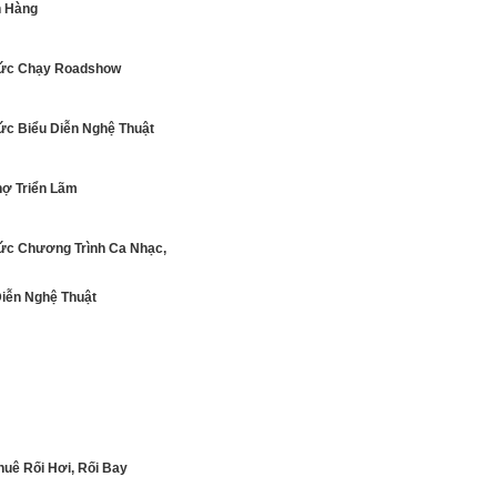
 Hàng
ức Chạy Roadshow
ức Biểu Diễn Nghệ Thuật
hợ Triển Lãm
ức Chương Trình Ca Nhạc,
Diễn Nghệ Thuật
Bị Sự Kiện
huê Rối Hơi, Rối Bay