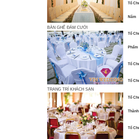
Tổ Ch
Năm
BÀN GHẾ ĐÁM CƯỚI
Tổ Ch
Phẩm
Tổ Ch
Tổ Ch
TRANG TRÍ KHÁCH SẠN
Tổ Ch
Thành
Tổ Ch