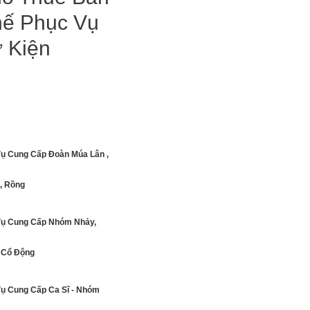
ế Phục Vụ
 Kiện
Sự Sự Kiện
Vụ Cung Cấp Đoàn Múa Lân ,
, Rồng
Vụ Cung Cấp Nhóm Nhảy,
Cổ Động
Vụ Cung Cấp Ca Sĩ - Nhóm