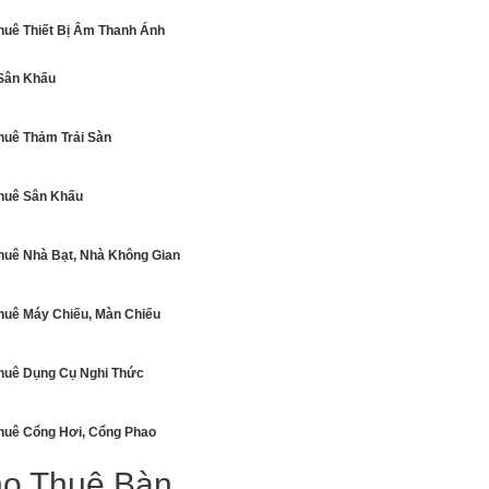
huê Thiết Bị Âm Thanh Ánh
Sân Khấu
huê Thảm Trải Sàn
huê Sân Khấu
huê Nhà Bạt, Nhà Không Gian
huê Máy Chiếu, Màn Chiếu
huê Dụng Cụ Nghi Thức
huê Cổng Hơi, Cổng Phao
o Thuê Bàn