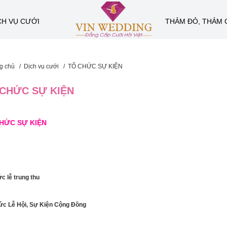
CH VỤ CƯỚI
THẢM ĐỎ, THẢM 
g chủ
/
Dịch vụ cưới
/
TỔ CHỨC SỰ KIỆN
 CHỨC SỰ KIỆN
HỨC SỰ KIỆN
c lễ trung thu
ức Lễ Hội, Sự Kiện Cộng Đồng