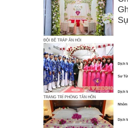
Gh
Sự
Nhân 
ĐỘI BÊ TRÁP ĂN HỎI
Dịch 
Sư Tử
Dịch 
TRANG TRÍ PHÒNG TÂN HÔN
Nhóm 
Dịch 