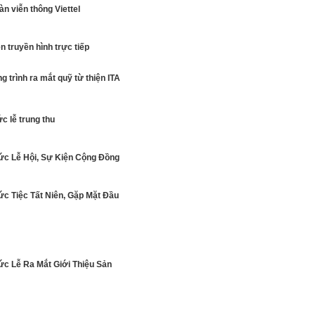
àn viễn thông Viettel
n truyền hình trực tiếp
 trình ra mắt quỹ từ thiện ITA
c lễ trung thu
ức Lễ Hội, Sự Kiện Cộng Đồng
ức Tiệc Tất Niên, Gặp Mặt Đầu
ức Lễ Ra Mắt Giới Thiệu Sản