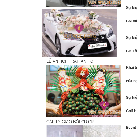
Sự kiệ
GM Vi
Sự kiệ
Gia L
LỄ ĂN HỎI, TRÁP ĂN HỎI
Khai 
của n
Sự kiệ
Golf 
CẶP LY GIAO BÔI CD-CR
Event 