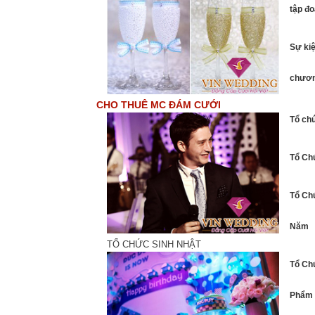
tập đo
Sự kiệ
chương
CHO THUÊ MC ĐÁM CƯỚI
Tổ chứ
Tổ Ch
Tổ Ch
Năm
TỔ CHỨC SINH NHẬT
Tổ Ch
Phẩm