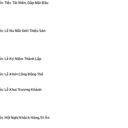
ức Tiệc Tất Niên, Gặp Mặt Đầu
ức Lễ Ra Mắt Giới Thiệu Sản
ức Lễ Kỷ Niệm Thành Lập
ức Lễ Khởi Công Động Thổ
ức Lễ Khai Trương Khánh
ức Hội Nghị Khách Hàng,Tri Ân