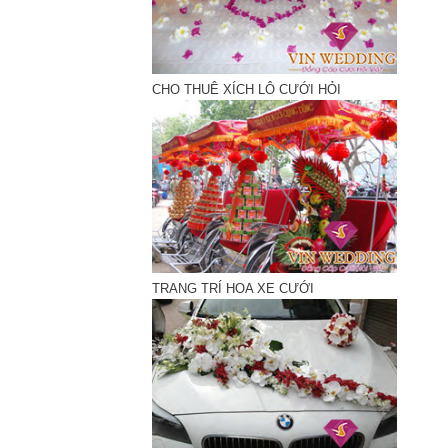
CHO THUÊ XÍCH LÔ CƯỚI HỎI
TRANG TRÍ HOA XE CƯỚI