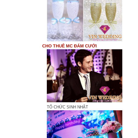
CHO THUÊ MC ĐÁM CƯỚI
TỔ CHỨC SINH NHẬT