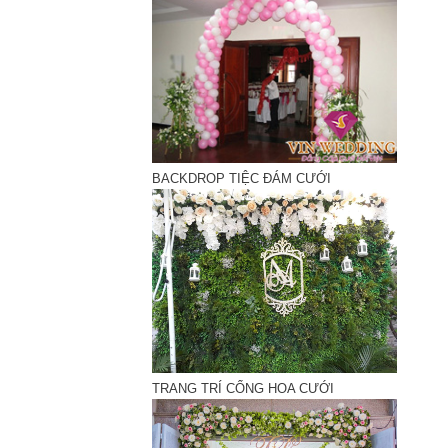
BACKDROP TIỆC ĐÁM CƯỚI
TRANG TRÍ CỔNG HOA CƯỚI