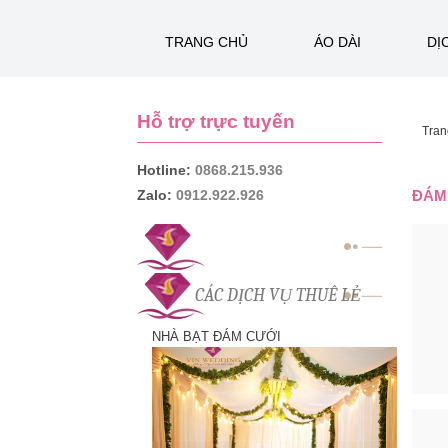
TRANG CHỦ
ÁO DÀI
DỊ
Hỗ trợ trực tuyến
Tran
Hotline:
0868.215.936
Zalo:
0912.922.926
ĐÁM
CÁC DỊCH VỤ THUÊ LẺ
NHÀ BẠT ĐÁM CƯỚI