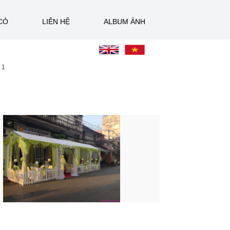
CỎ
LIÊN HỆ
ALBUM ẢNH
 1