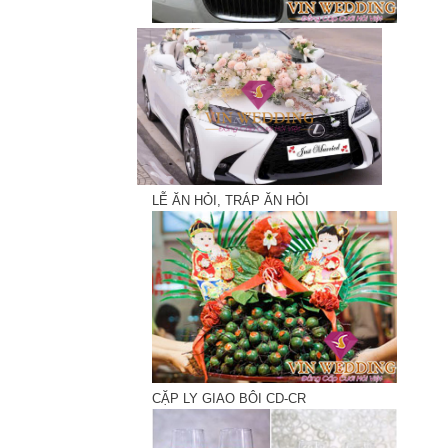
LỄ ĂN HỎI, TRÁP ĂN HỎI
CẶP LY GIAO BÔI CD-CR