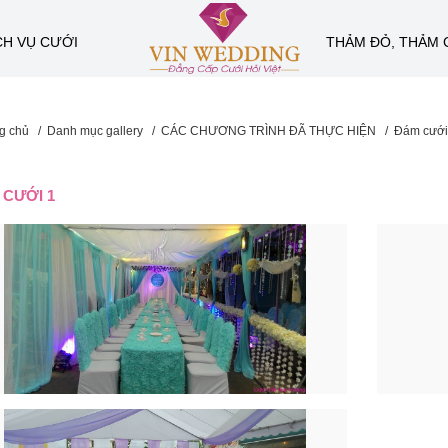
CH VỤ CƯỚI
THẢM ĐỎ, THẢM 
g chủ
/
Danh mục gallery
/
CÁC CHƯƠNG TRÌNH ĐÃ THỰC HIỆN
/
Đám cưới
 CƯỚI 1