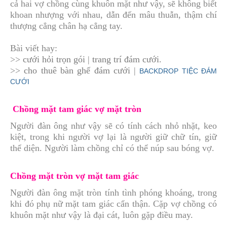
cả hai vợ chồng cùng khuôn mặt như vậy, sẽ không biết
khoan nhượng với nhau, dẫn đến mâu thuẫn, thậm chí
thượng cẳng chân hạ cẳng tay.
Bài viết hay:
>>
cưới hỏi trọn gói
|
trang trí đám cưới
.
>>
cho thuê bàn ghế đám cưới
|
BACKDROP TIỆC ĐÁM
CƯỚI
Chồng mặt tam giác vợ mặt tròn
Người đàn ông như vậy sẽ có tính cách nhỏ nhặt, keo
kiệt, trong khi người vợ lại là người giữ chữ tín, giữ
thể diện. Người làm chồng chỉ có thể núp sau bóng vợ.
Chồng mặt tròn vợ mặt tam giác
Người đàn ông mặt tròn tính tình phóng khoáng, trong
khi đó phụ nữ mặt tam giác cẩn thận. Cặp vợ chồng có
khuôn mặt như vậy là đại cát, luôn gặp điều may.